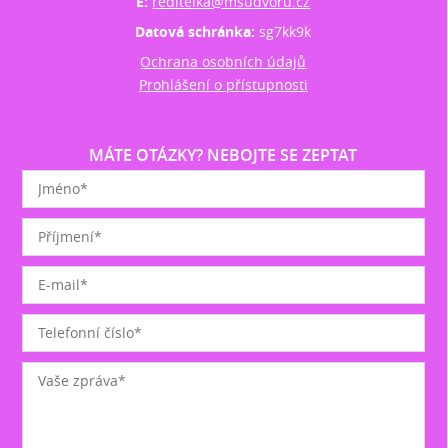
E:
reditelka@msudvoru.cz
Datová schránka:
sg7kk9k
Ochrana osobních údajů
Prohlášení o přístupnosti
MÁTE OTÁZKY? NEBOJTE SE ZEPTAT