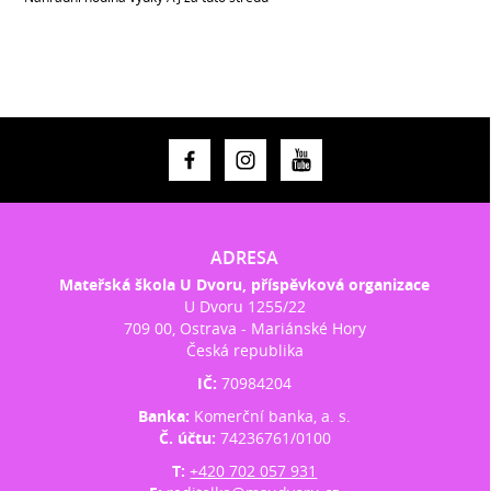
ADRESA
Mateřská škola U Dvoru, příspěvková organizace
U Dvoru 1255/22
709 00, Ostrava - Mariánské Hory
Česká republika
IČ:
70984204
Banka:
Komerční banka, a. s.
Č. účtu:
74236761/0100
T:
+420 702 057 931