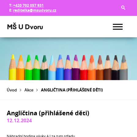
T:
+420 702 057 931
E:
reditelka@msudvoru.cz
Úvod
Akce
ANGLIČTINA (PŘIHLÁŠENÉ DĚTI)
Angličtina (přihlášené děti)
12.12.2024
Náhradní hodina výuky AJ za tuto středu