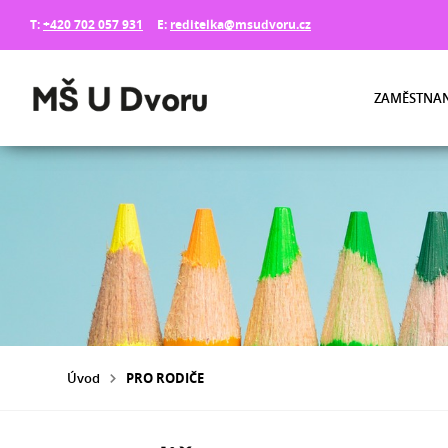
T:
+420 702 057 931
E:
reditelka@msudvoru.cz
ZAMĚSTNAN
Úvod
PRO RODIČE