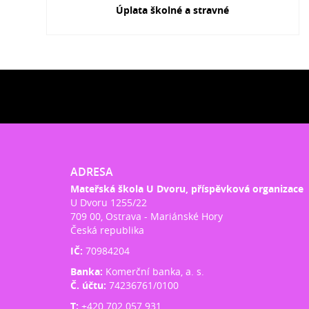
Úplata školné a stravné
ADRESA
Mateřská škola U Dvoru, příspěvková organizace
U Dvoru 1255/22
709 00, Ostrava - Mariánské Hory
Česká republika
IČ:
70984204
Banka:
Komerční banka, a. s.
Č. účtu:
74236761/0100
T:
+420 702 057 931