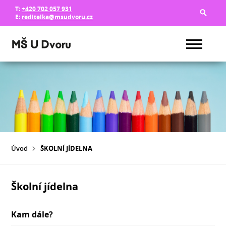
T:
+420 702 057 931
E:
reditelka@msudvoru.cz
Úvod
ŠKOLNÍ JÍDELNA
Školní jídelna
Kam dále?