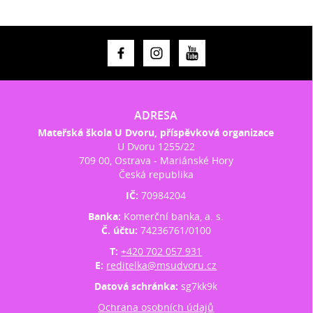
ADRESA
Mateřská škola U Dvoru, příspěvková organizace
U Dvoru 1255/22
709 00, Ostrava - Mariánské Hory
Česká republika
IČ:
70984204
Banka:
Komerční banka, a. s.
Č. účtu:
74236761/0100
T:
+420 702 057 931
E:
reditelka@msudvoru.cz
Datová schránka:
sg7kk9k
Ochrana osobních údajů