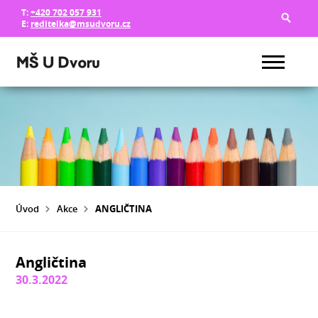
T:
+420 702 057 931
E:
reditelka@msudvoru.cz
Úvod
Akce
ANGLIČTINA
Angličtina
30.3.2022