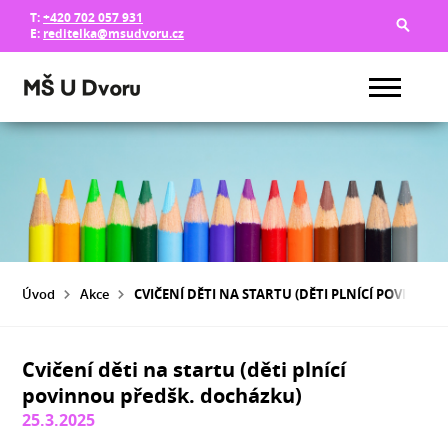
T:
+420 702 057 931
E:
reditelka@msudvoru.cz
Úvod
Akce
CVIČENÍ DĚTI NA STARTU (DĚTI PLNÍCÍ POVINNO
Cvičení děti na startu (děti plnící
povinnou předšk. docházku)
25.3.2025