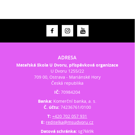
ADRESA
Mateřská škola U Dvoru, příspěvková organizace
U Dvoru 1255/22
709 00, Ostrava - Mariánské Hory
Česká republika
IČ:
70984204
Banka:
Komerční banka, a. s.
Č. účtu:
74236761/0100
T:
+420 702 057 931
E:
reditelka@msudvoru.cz
Datová schránka:
sg7kk9k