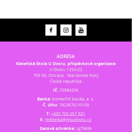
ADRESA
Mateřská škola U Dvoru, příspěvková organizace
U Dvoru 1255/22
709 00, Ostrava - Mariánské Hory
Česká republika
IČ:
70984204
Banka:
Komerční banka, a. s.
Č. účtu:
74236761/0100
T:
+420 702 057 931
E:
reditelka@msudvoru.cz
Datová schránka:
sg7kk9k