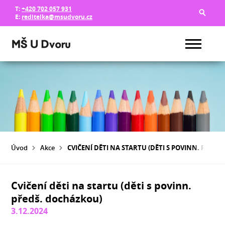
T:
+420 702 057 931
E:
reditelka@msudvoru.cz
Úvod
Akce
CVIČENÍ DĚTI NA STARTU (DĚTI S POVINN. PŘED
Cvičení děti na startu (děti s povinn.
předš. docházkou)
3.12.2024