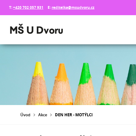
T:
+420 702 057 931
E:
reditelka@msudvoru.cz
Úvod
Akce
DEN HER - MOTÝLCI