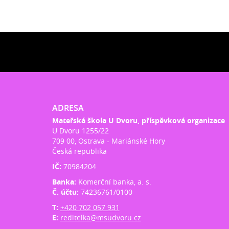
ADRESA
Mateřská škola U Dvoru, příspěvková organizace
U Dvoru 1255/22
709 00, Ostrava - Mariánské Hory
Česká republika
IČ:
70984204
Banka:
Komerční banka, a. s.
Č. účtu:
74236761/0100
T:
+420 702 057 931
E:
reditelka@msudvoru.cz