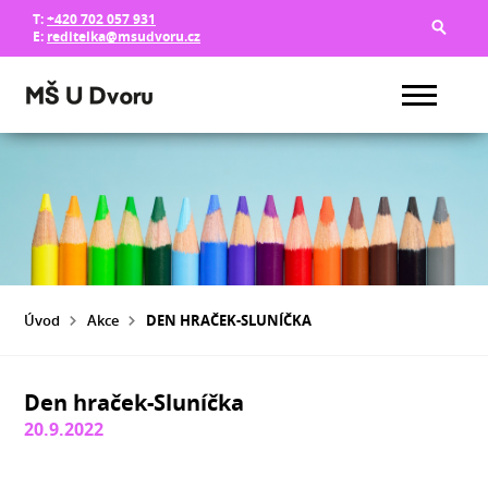
T:
+420 702 057 931
E:
reditelka@msudvoru.cz
Úvod
Akce
DEN HRAČEK-SLUNÍČKA
Den hraček-Sluníčka
20.9.2022