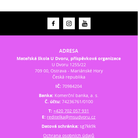
ADRESA
Mateřská škola U Dvoru, příspěvková organizace
U Dvoru 1255/22
709 00, Ostrava - Mariánské Hory
Česká republika
IČ:
70984204
Banka:
Komerční banka, a. s.
Č. účtu:
74236761/0100
T:
+420 702 057 931
E:
reditelka@msudvoru.cz
Datová schránka:
sg7kk9k
Ochrana osobních údajů