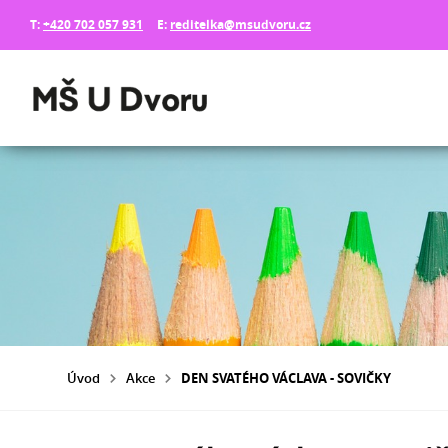
T:
+420 702 057 931
E:
reditelka@msudvoru.cz
Úvod
Akce
DEN SVATÉHO VÁCLAVA - SOVIČKY