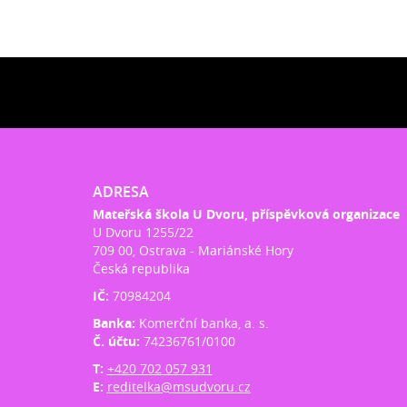
ADRESA
Mateřská škola U Dvoru, příspěvková organizace
U Dvoru 1255/22
709 00, Ostrava - Mariánské Hory
Česká republika
IČ:
70984204
Banka:
Komerční banka, a. s.
Č. účtu:
74236761/0100
T:
+420 702 057 931
E:
reditelka@msudvoru.cz