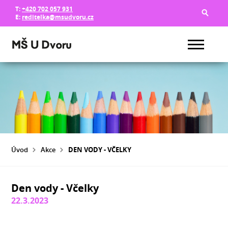
T:
+420 702 057 931
E:
reditelka@msudvoru.cz
Úvod
Akce
DEN VODY - VČELKY
Den vody - Včelky
22.3.2023