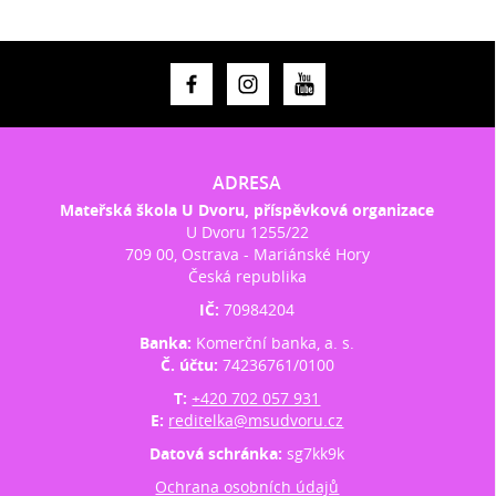
ADRESA
Mateřská škola U Dvoru, příspěvková organizace
U Dvoru 1255/22
709 00, Ostrava - Mariánské Hory
Česká republika
IČ:
70984204
Banka:
Komerční banka, a. s.
Č. účtu:
74236761/0100
T:
+420 702 057 931
E:
reditelka@msudvoru.cz
Datová schránka:
sg7kk9k
Ochrana osobních údajů