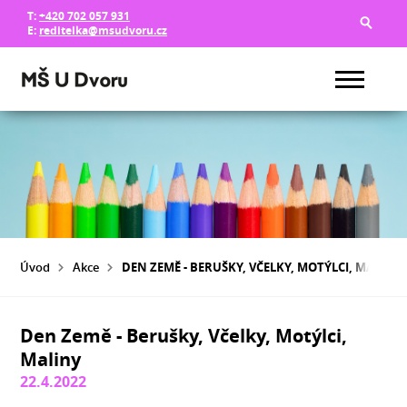
T:
+420 702 057 931
E:
reditelka@msudvoru.cz
Úvod
Akce
DEN ZEMĚ - BERUŠKY, VČELKY, MOTÝLCI, MALINY
Den Země - Berušky, Včelky, Motýlci,
Maliny
22.4.2022