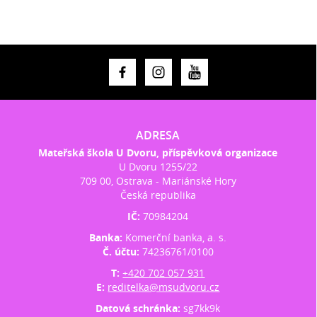
ADRESA
Mateřská škola U Dvoru, příspěvková organizace
U Dvoru 1255/22
709 00, Ostrava - Mariánské Hory
Česká republika
IČ:
70984204
Banka:
Komerční banka, a. s.
Č. účtu:
74236761/0100
T:
+420 702 057 931
E:
reditelka@msudvoru.cz
Datová schránka:
sg7kk9k