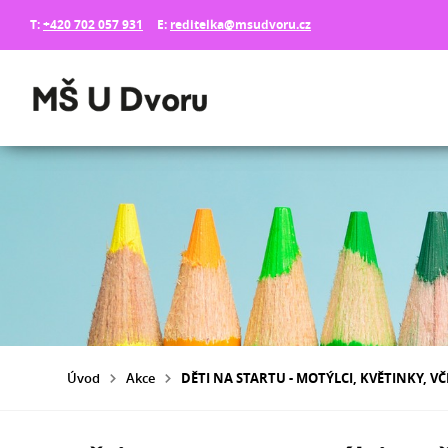
T:
+420 702 057 931
E:
reditelka@msudvoru.cz
Úvod
Akce
DĚTI NA STARTU - MOTÝLCI, KVĚTINKY, VČ