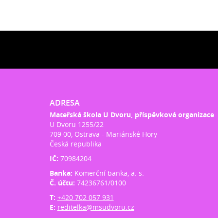
ADRESA
Mateřská škola U Dvoru, příspěvková organizace
U Dvoru 1255/22
709 00, Ostrava - Mariánské Hory
Česká republika
IČ:
70984204
Banka:
Komerční banka, a. s.
Č. účtu:
74236761/0100
T:
+420 702 057 931
E:
reditelka@msudvoru.cz