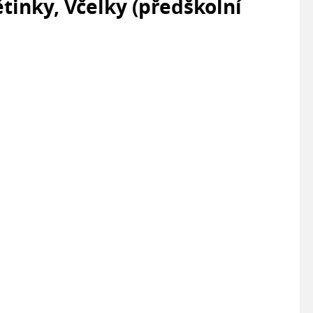
ětinky, Včelky (předškolní