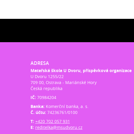
ADRESA
Mateřská škola U Dvoru, příspěvková organizace
U Dvoru 1255/22
709 00, Ostrava - Mariánské Hory
Česká republika
IČ:
70984204
Banka:
Komerční banka, a. s.
Č. účtu:
74236761/0100
T:
+420 702 057 931
E:
reditelka@msudvoru.cz