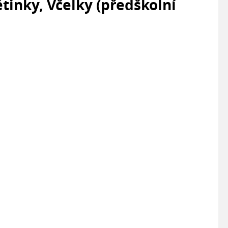
ětinky, Včelky (předškolní