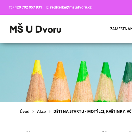
T:
+420 702 057 931
E:
reditelka@msudvoru.cz
ZAMĚSTNAN
Úvod
Akce
DĚTI NA STARTU - MOTÝLCI, KVĚTINKY, VČ