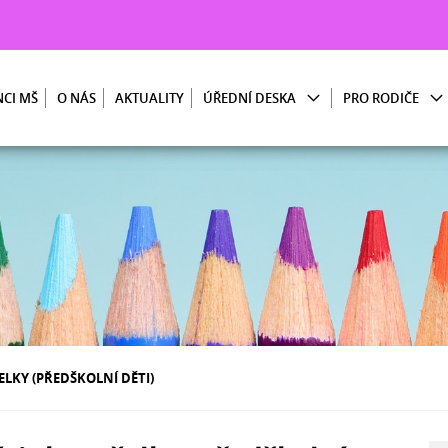
CI MŠ
O NÁS
AKTUALITY
ÚŘEDNÍ DESKA
PRO RODIČE
ELKY (PŘEDŠKOLNÍ DĚTI)