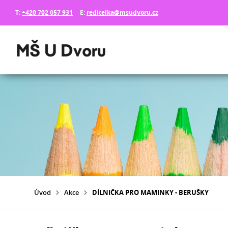
T:
+420 702 057 931
E:
reditelka@msudvoru.cz
Úvod
Akce
DÍLNIČKA PRO MAMINKY - BERUŠKY