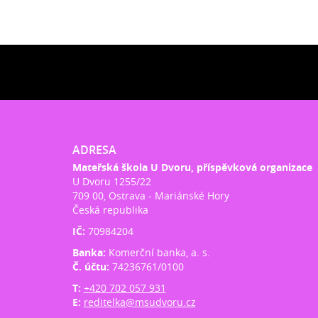
ADRESA
Mateřská škola U Dvoru, příspěvková organizace
U Dvoru 1255/22
709 00, Ostrava - Mariánské Hory
Česká republika
IČ:
70984204
Banka:
Komerční banka, a. s.
Č. účtu:
74236761/0100
T:
+420 702 057 931
E:
reditelka@msudvoru.cz