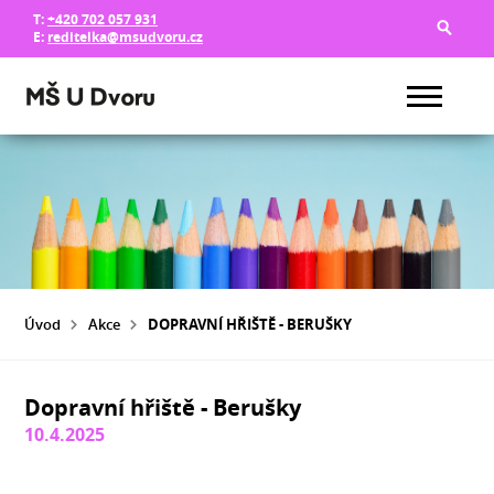
T:
+420 702 057 931
E:
reditelka@msudvoru.cz
Úvod
Akce
DOPRAVNÍ HŘIŠTĚ - BERUŠKY
Dopravní hřiště - Berušky
10.4.2025