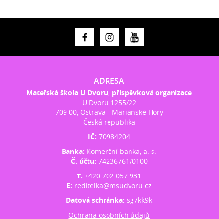
ADRESA
Mateřská škola U Dvoru, příspěvková organizace
U Dvoru 1255/22
709 00, Ostrava - Mariánské Hory
Česká republika
IČ:
70984204
Banka:
Komerční banka, a. s.
Č. účtu:
74236761/0100
T:
+420 702 057 931
E:
reditelka@msudvoru.cz
Datová schránka:
sg7kk9k
Ochrana osobních údajů