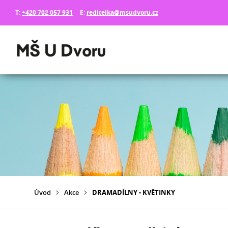
T:
+420 702 057 931
E:
reditelka@msudvoru.cz
Úvod
Akce
DRAMADÍLNY - KVĚTINKY