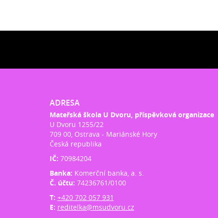
ADRESA
Mateřská škola U Dvoru, příspěvková organizace
U Dvoru 1255/22
709 00, Ostrava - Mariánské Hory
Česká republika
IČ:
70984204
Banka:
Komerční banka, a. s.
Č. účtu:
74236761/0100
T:
+420 702 057 931
E:
reditelka@msudvoru.cz