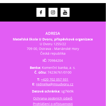
ADRESA
Mateřská škola U Dvoru, příspěvková organizace
U Dvoru 1255/22
709 00, Ostrava - Mariánské Hory
Česká republika
IČ:
70984204
Banka:
Komerční banka, a. s.
Č. účtu:
74236761/0100
T:
+420 702 057 931
E:
reditelka@msudvoru.cz
Datová schránka:
sg7kk9k
Ochrana osobních údajů
Prohlášení o přístupnosti