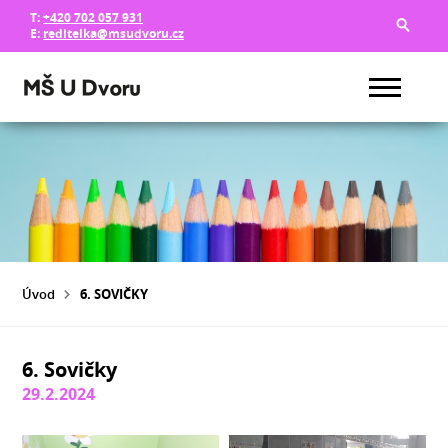
T:
+420 702 057 931
E:
reditelka@msudvoru.cz
Úvod
6. SOVIČKY
6. Sovičky
29.2.2024