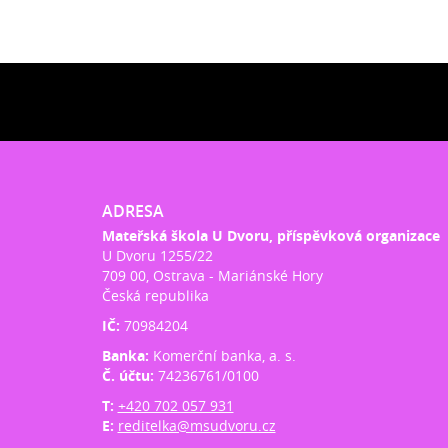
ADRESA
Mateřská škola U Dvoru, příspěvková organizace
U Dvoru 1255/22
709 00, Ostrava - Mariánské Hory
Česká republika
IČ:
70984204
Banka:
Komerční banka, a. s.
Č. účtu:
74236761/0100
T:
+420 702 057 931
E:
reditelka@msudvoru.cz