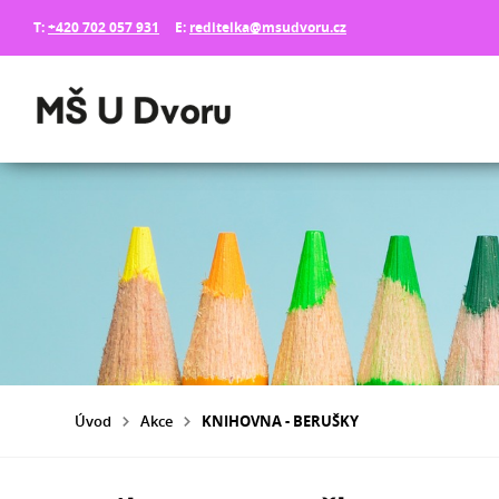
T:
+420 702 057 931
E:
reditelka@msudvoru.cz
Úvod
Akce
KNIHOVNA - BERUŠKY