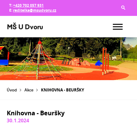
T:
+420 702 057 931
E:
reditelka@msudvoru.cz
Úvod
Akce
KNIHOVNA - BEURŠKY
Knihovna - Beuršky
30.1.2024