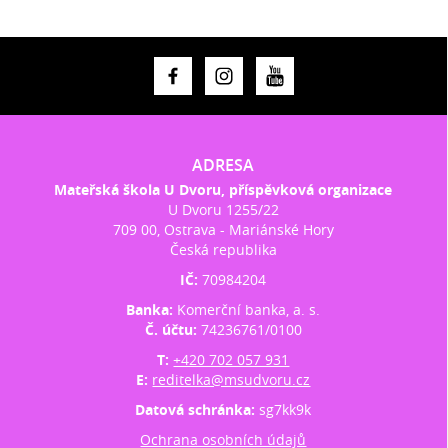
ADRESA
Mateřská škola U Dvoru, příspěvková organizace
U Dvoru 1255/22
709 00, Ostrava - Mariánské Hory
Česká republika
IČ:
70984204
Banka:
Komerční banka, a. s.
Č. účtu:
74236761/0100
T:
+420 702 057 931
E:
reditelka@msudvoru.cz
Datová schránka:
sg7kk9k
Ochrana osobních údajů