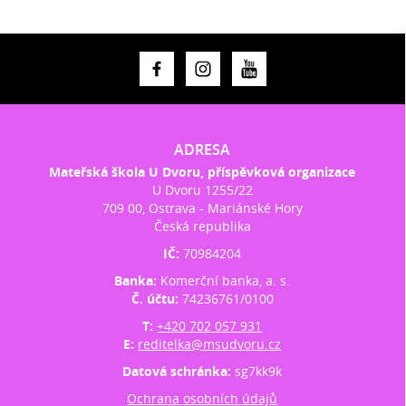
ADRESA
Mateřská škola U Dvoru, příspěvková organizace
U Dvoru 1255/22
709 00, Ostrava - Mariánské Hory
Česká republika
IČ:
70984204
Banka:
Komerční banka, a. s.
Č. účtu:
74236761/0100
T:
+420 702 057 931
E:
reditelka@msudvoru.cz
Datová schránka:
sg7kk9k
Ochrana osobních údajů