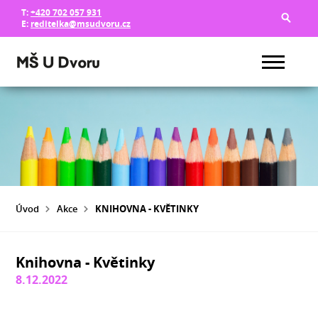
T:
+420 702 057 931
E:
reditelka@msudvoru.cz
Úvod
Akce
KNIHOVNA - KVĚTINKY
Knihovna - Květinky
8.12.2022