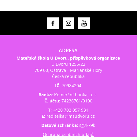
ADRESA
Mateřská škola U Dvoru, příspěvková organizace
U Dvoru 1255/22
709 00, Ostrava - Mariánské Hory
Česká republika
IČ:
70984204
Banka:
Komerční banka, a. s.
Č. účtu:
74236761/0100
T:
+420 702 057 931
E:
reditelka@msudvoru.cz
Datová schránka:
sg7kk9k
Ochrana osobních údajů