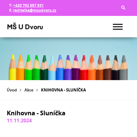
T:
+420 702 057 931
E:
reditelka@msudvoru.cz
Úvod
Akce
KNIHOVNA - SLUNÍČKA
Knihovna - Sluníčka
11.11.2024