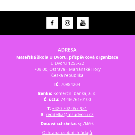
ADRESA
Mateřská škola U Dvoru, příspěvková organizace
U Dvoru 1255/22
709 00, Ostrava - Mariánské Hory
Česká republika
IČ:
70984204
Banka:
Komerční banka, a. s.
Č. účtu:
74236761/0100
T:
+420 702 057 931
E:
reditelka@msudvoru.cz
Datová schránka:
sg7kk9k
Ochrana osobních údajů