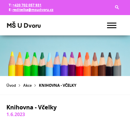
T:
+420 702 057 931
E:
reditelka@msudvoru.cz
Úvod
Akce
KNIHOVNA - VČELKY
Knihovna - Včelky
1.6.2023