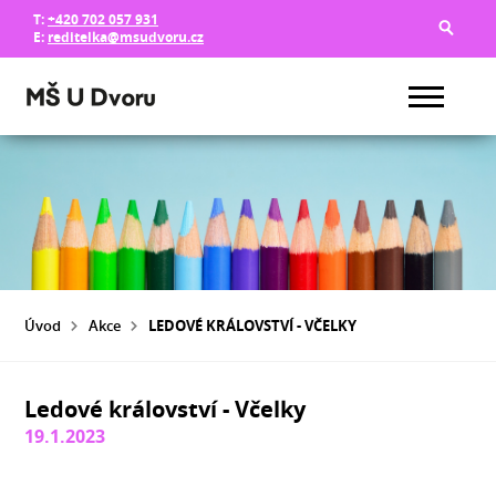
T:
+420 702 057 931
E:
reditelka@msudvoru.cz
Úvod
Akce
LEDOVÉ KRÁLOVSTVÍ - VČELKY
Ledové království - Včelky
19.1.2023