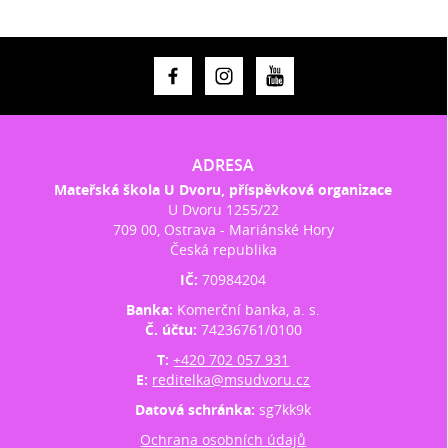
ADRESA
Mateřská škola U Dvoru, příspěvková organizace
U Dvoru 1255/22
709 00, Ostrava - Mariánské Hory
Česká republika
IČ:
70984204
Banka:
Komerční banka, a. s.
Č. účtu:
74236761/0100
T:
+420 702 057 931
E:
reditelka@msudvoru.cz
Datová schránka:
sg7kk9k
Ochrana osobních údajů