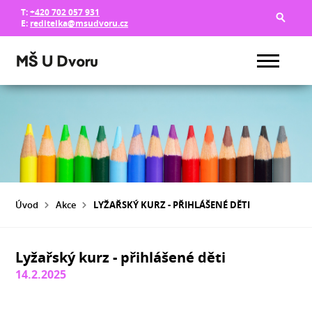
T:
+420 702 057 931
E:
reditelka@msudvoru.cz
Úvod
Akce
LYŽAŘSKÝ KURZ - PŘIHLÁŠENÉ DĚTI
Lyžařský kurz - přihlášené děti
14.2.2025