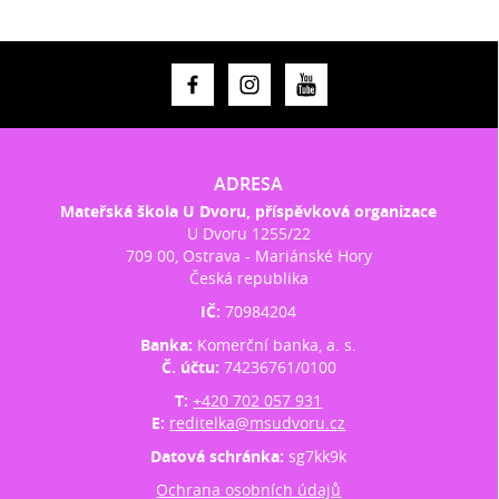
ADRESA
Mateřská škola U Dvoru, příspěvková organizace
U Dvoru 1255/22
709 00, Ostrava - Mariánské Hory
Česká republika
IČ:
70984204
Banka:
Komerční banka, a. s.
Č. účtu:
74236761/0100
T:
+420 702 057 931
E:
reditelka@msudvoru.cz
Datová schránka:
sg7kk9k
Ochrana osobních údajů