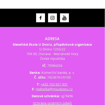
ADRESA
Mateřská škola U Dvoru, příspěvková organizace
U Dvoru 1255/22
709 00, Ostrava - Mariánské Hory
Česká republika
IČ:
70984204
Banka:
Komerční banka, a. s.
Č. účtu:
74236761/0100
T:
+420 702 057 931
E:
reditelka@msudvoru.cz
Datová schránka:
sg7kk9k
Ochrana osobních údajů