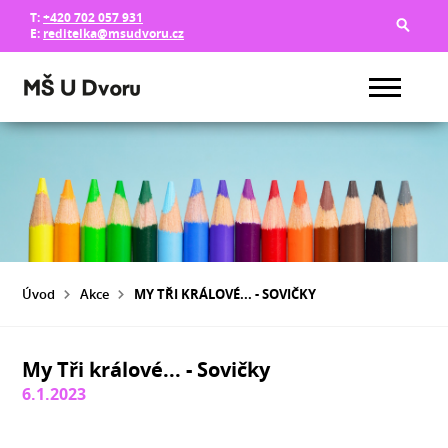
T:
+420 702 057 931
E:
reditelka@msudvoru.cz
Úvod
Akce
MY TŘI KRÁLOVÉ... - SOVIČKY
My Tři králové... - Sovičky
6.1.2023