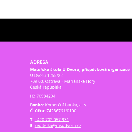
ADRESA
Mateřská škola U Dvoru, příspěvková organizace
U Dvoru 1255/22
709 00, Ostrava - Mariánské Hory
Česká republika
IČ:
70984204
Banka:
Komerční banka, a. s.
Č. účtu:
74236761/0100
T:
+420 702 057 931
E:
reditelka@msudvoru.cz