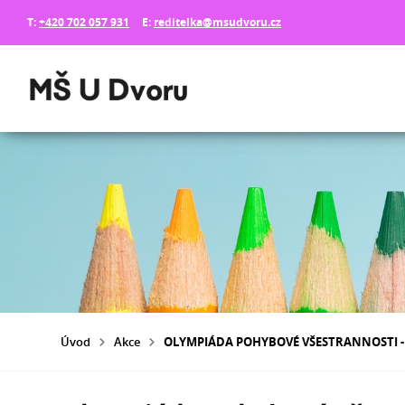
T:
+420 702 057 931
E:
reditelka@msudvoru.cz
Úvod
Akce
OLYMPIÁDA POHYBOVÉ VŠESTRANNOSTI - 