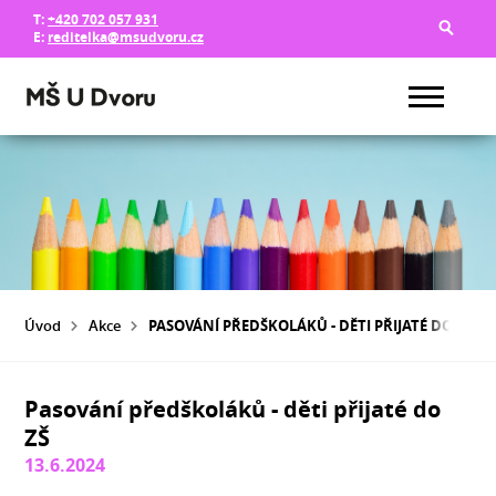
T:
+420 702 057 931
E:
reditelka@msudvoru.cz
Úvod
Akce
PASOVÁNÍ PŘEDŠKOLÁKŮ - DĚTI PŘIJATÉ DO ZŠ
Pasování předškoláků - děti přijaté do
ZŠ
13.6.2024