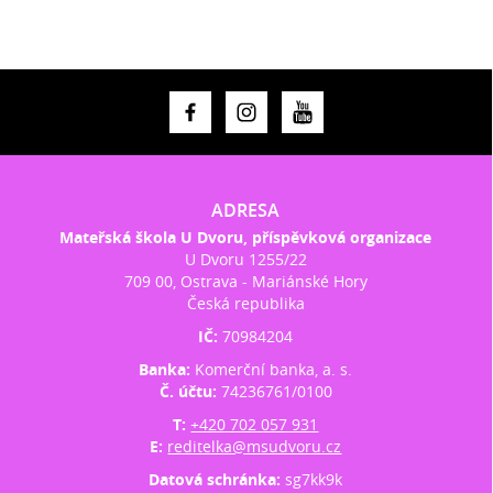
ADRESA
Mateřská škola U Dvoru, příspěvková organizace
U Dvoru 1255/22
709 00, Ostrava - Mariánské Hory
Česká republika
IČ:
70984204
Banka:
Komerční banka, a. s.
Č. účtu:
74236761/0100
T:
+420 702 057 931
E:
reditelka@msudvoru.cz
Datová schránka:
sg7kk9k