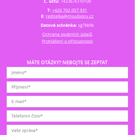
Č. účtu:
74236761/0100
T:
+420 702 057 931
E:
reditelka@msudvoru.cz
Datová schránka:
sg7kk9k
Ochrana osobních údajů
Prohlášení o přístupnosti
MÁTE OTÁZKY? NEBOJTE SE ZEPTAT