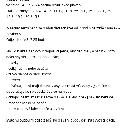
ve středu 4. 12. 2024 začíná první lekce plavání.
Další termíny: r. 2024: 4.12., 11.12; r. 2025: 8.1., 15.1., 22.1., 29.1.,
12.2., 19.2., 26.2., 5.3
V těchto termínech se budou děti scházet od 7 hodin na třídě Motýlek –
pavilon A.
Odjezd od MŠ: 7,25 hod.
Na ,,Plavání s žabičkou" doporučujeme, aby děti měly v batůžku toto
(všechny věci, prosím, podepište):
- plavky
- velký ručník nebo osuška
- ťapky na nožky např. kroxy
- hřeben
- děvčata, která mají dlouhé vlasy, tak musí mít vlasy v gumičce a
doporučuje se i plavecká čepice na hlavu
- chlapci nesmí mít kraťasové plavky, ale klasické - jinak jim nebude
umožněn vstup na bazén
- pití v plastové láhvi,dobře uzavřené
Svačinu budou mít děti z MŠ. Po plavání budou děti na svých třídách.