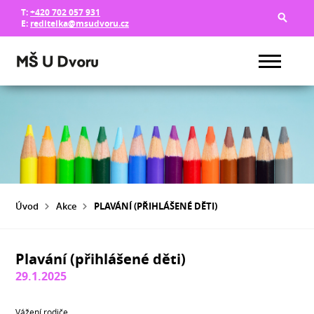
T:
+420 702 057 931
E:
reditelka@msudvoru.cz
Úvod
Akce
PLAVÁNÍ (PŘIHLÁŠENÉ DĚTI)
Plavání (přihlášené děti)
29.1.2025
Vážení rodiče,