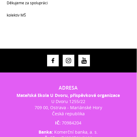
Děkujeme za spolupráci
kolektiv MŠ
ADRESA
Mateřská škola U Dvoru, příspěvková organizace
U Dvoru 1255/22
709 00, Ostrava - Mariánské Hory
Česká republika
IČ:
70984204
Banka:
Komerční banka, a. s.