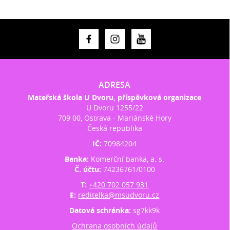
ADRESA
Mateřská škola U Dvoru, příspěvková organizace
U Dvoru 1255/22
709 00, Ostrava - Mariánské Hory
Česká republika
IČ:
70984204
Banka:
Komerční banka, a. s.
Č. účtu:
74236761/0100
T:
+420 702 057 931
E:
reditelka@msudvoru.cz
Datová schránka:
sg7kk9k
Ochrana osobních údajů