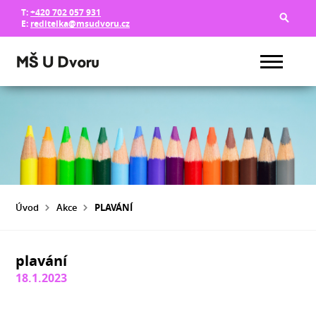
T:
+420 702 057 931
E:
reditelka@msudvoru.cz
Úvod
Akce
PLAVÁNÍ
plavání
18.1.2023