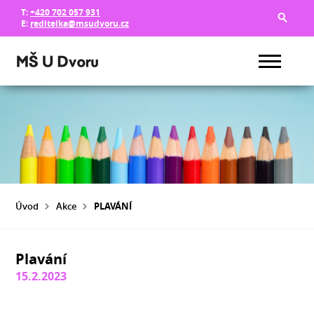
T:
+420 702 057 931
E:
reditelka@msudvoru.cz
Úvod
Akce
PLAVÁNÍ
Plavání
15.2.2023