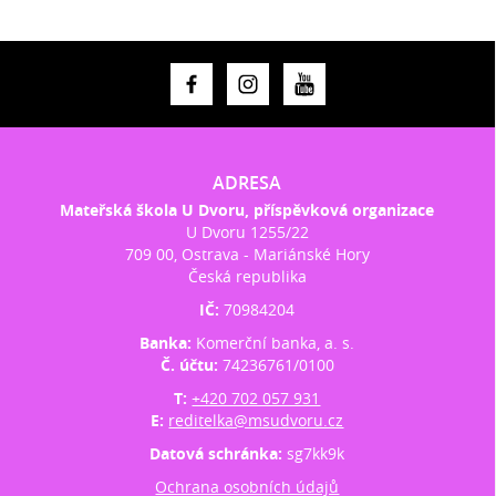
ADRESA
Mateřská škola U Dvoru, příspěvková organizace
U Dvoru 1255/22
709 00, Ostrava - Mariánské Hory
Česká republika
IČ:
70984204
Banka:
Komerční banka, a. s.
Č. účtu:
74236761/0100
T:
+420 702 057 931
E:
reditelka@msudvoru.cz
Datová schránka:
sg7kk9k
Ochrana osobních údajů