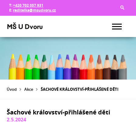
T:
+420 702 057 931
E:
reditelka@msudvoru.cz
Úvod
Akce
ŠACHOVÉ KRÁLOVSTVÍ-PŘIHLÁŠENÉ DĚTI
Šachové království-přihlášené děti
2.5.2024