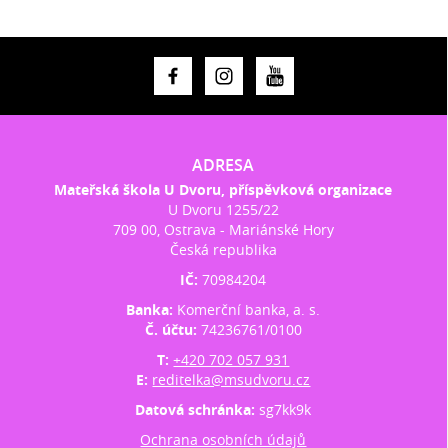
ADRESA
Mateřská škola U Dvoru, příspěvková organizace
U Dvoru 1255/22
709 00, Ostrava - Mariánské Hory
Česká republika
IČ:
70984204
Banka:
Komerční banka, a. s.
Č. účtu:
74236761/0100
T:
+420 702 057 931
E:
reditelka@msudvoru.cz
Datová schránka:
sg7kk9k
Ochrana osobních údajů