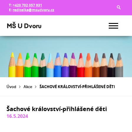
T:
+420 702 057 931
E:
reditelka@msudvoru.cz
Úvod
Akce
ŠACHOVÉ KRÁLOVSTVÍ-PŘIHLÁŠENÉ DĚTI
Šachové království-přihlášené děti
16.5.2024