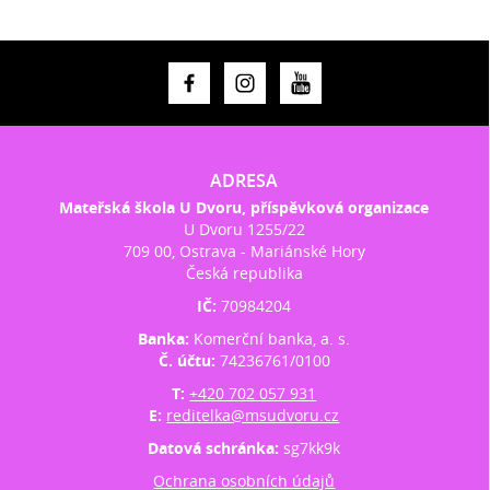
ADRESA
Mateřská škola U Dvoru, příspěvková organizace
U Dvoru 1255/22
709 00, Ostrava - Mariánské Hory
Česká republika
IČ:
70984204
Banka:
Komerční banka, a. s.
Č. účtu:
74236761/0100
T:
+420 702 057 931
E:
reditelka@msudvoru.cz
Datová schránka:
sg7kk9k
Ochrana osobních údajů