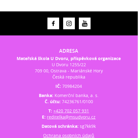
ADRESA
Mateřská škola U Dvoru, příspěvková organizace
U Dvoru 1255/22
709 00, Ostrava - Mariánské Hory
Česká republika
IČ:
70984204
Banka:
Komerční banka, a. s.
Č. účtu:
74236761/0100
T:
+420 702 057 931
E:
reditelka@msudvoru.cz
Datová schránka:
sg7kk9k
Ochrana osobních údajů