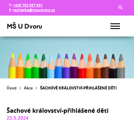
T:
+420 702 057 931
E:
reditelka@msudvoru.cz
Úvod
Akce
ŠACHOVÉ KRÁLOVSTVÍ-PŘIHLÁŠENÉ DĚTI
Šachové království-přihlášené děti
23.5.2024