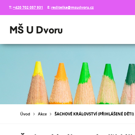
T:
+420 702 057 931
E:
reditelka@msudvoru.cz
Úvod
Akce
ŠACHOVÉ KRÁLOVSTVÍ (PŘIHLÁŠENÉ DĚTI)