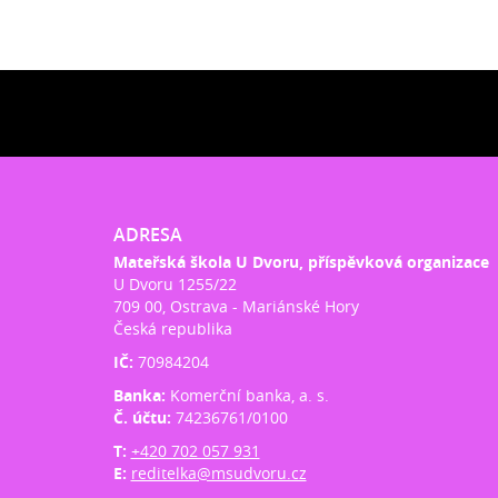
ADRESA
Mateřská škola U Dvoru, příspěvková organizace
U Dvoru 1255/22
709 00, Ostrava - Mariánské Hory
Česká republika
IČ:
70984204
Banka:
Komerční banka, a. s.
Č. účtu:
74236761/0100
T:
+420 702 057 931
E:
reditelka@msudvoru.cz