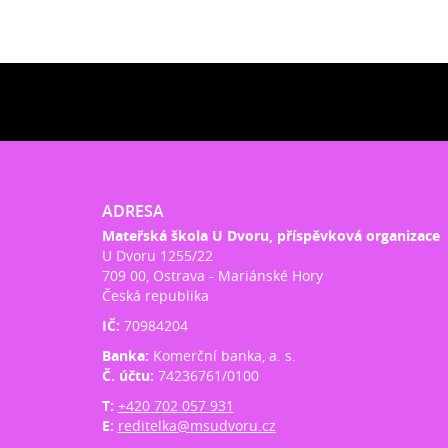
ADRESA
Mateřská škola U Dvoru, příspěvková organizace
U Dvoru 1255/22
709 00, Ostrava - Mariánské Hory
Česká republika
IČ:
70984204
Banka:
Komerční banka, a. s.
Č. účtu:
74236761/0100
T:
+420 702 057 931
E:
reditelka@msudvoru.cz