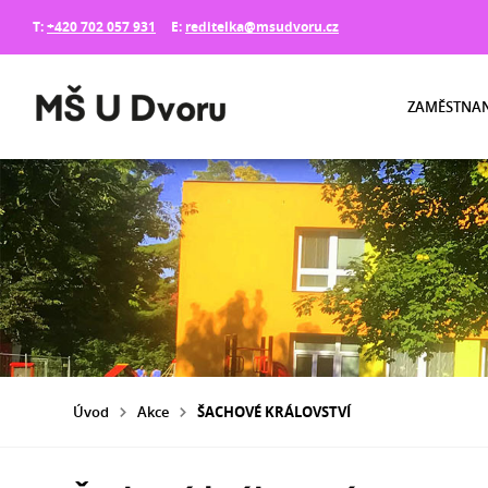
T:
+420 702 057 931
E:
reditelka@msudvoru.cz
ZAMĚSTNAN
Úvod
Akce
ŠACHOVÉ KRÁLOVSTVÍ