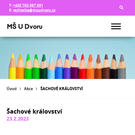
T:
+420 702 057 931
E:
reditelka@msudvoru.cz
Úvod
Akce
ŠACHOVÉ KRÁLOVSTVÍ
Šachové království
23.2.2023