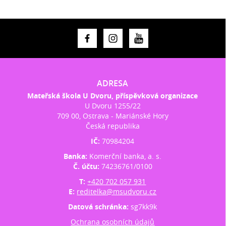
ADRESA
Mateřská škola U Dvoru, příspěvková organizace
U Dvoru 1255/22
709 00, Ostrava - Mariánské Hory
Česká republika
IČ:
70984204
Banka:
Komerční banka, a. s.
Č. účtu:
74236761/0100
T:
+420 702 057 931
E:
reditelka@msudvoru.cz
Datová schránka:
sg7kk9k
Ochrana osobních údajů