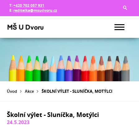
T:
+420 702 057 931
E:
reditelka@msudvoru.cz
Úvod
Akce
ŠKOLNÍ VÝLET - SLUNÍČKA, MOTÝLCI
Školní výlet - Sluníčka, Motýlci
24.5.2023