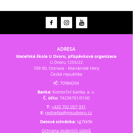
ADRESA
Mateřská škola U Dvoru, příspěvková organizace
U Dvoru 1255/22
709 00, Ostrava - Mariánské Hory
Česká republika
IČ:
70984204
Banka:
Komerční banka, a. s.
Č. účtu:
74236761/0100
T:
+420 702 057 931
E:
reditelka@msudvoru.cz
Datová schránka:
sg7kk9k
Ochrana osobních údajů