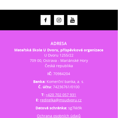
ADRESA
Mateřská škola U Dvoru, příspěvková organizace
U Dvoru 1255/22
709 00, Ostrava - Mariánské Hory
Česká republika
IČ:
70984204
Banka:
Komerční banka, a. s.
Č. účtu:
74236761/0100
T:
+420 702 057 931
E:
reditelka@msudvoru.cz
Datová schránka:
sg7kk9k
Ochrana osobních údajů