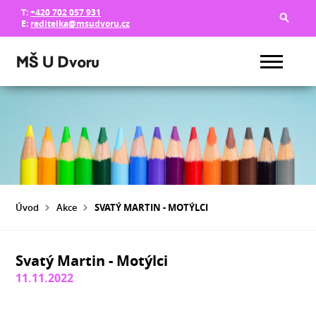
T:
+420 702 057 931
E:
reditelka@msudvoru.cz
Úvod
Akce
SVATÝ MARTIN - MOTÝLCI
Svatý Martin - Motýlci
11.11.2022