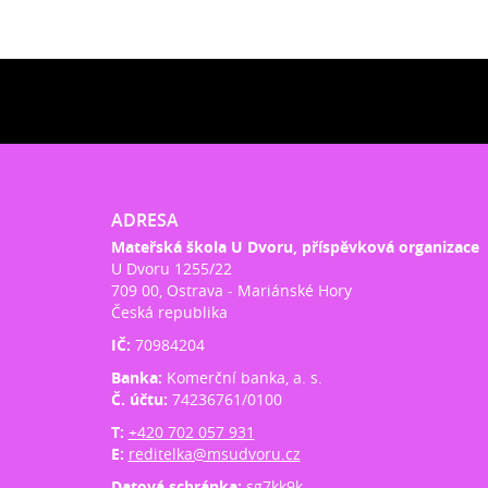
ADRESA
Mateřská škola U Dvoru, příspěvková organizace
U Dvoru 1255/22
709 00, Ostrava - Mariánské Hory
Česká republika
IČ:
70984204
Banka:
Komerční banka, a. s.
Č. účtu:
74236761/0100
T:
+420 702 057 931
E:
reditelka@msudvoru.cz
Datová schránka:
sg7kk9k