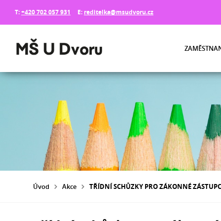
T:
+420 702 057 931
E:
reditelka@msudvoru.cz
ZAMĚSTNAN
Úvod
Akce
TŘÍDNÍ SCHŮZKY PRO ZÁKONNÉ ZÁSTUPC