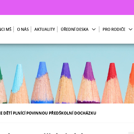
CI MŠ
O NÁS
AKTUALITY
ÚŘEDNÍ DESKA
PRO RODIČE
E DĚTÍ PLNÍCÍ POVINNOU PŘEDŠKOLNÍ DOCHÁZKU