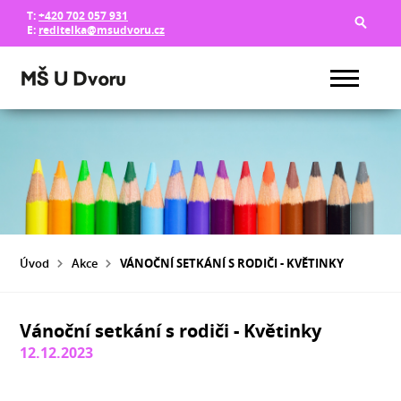
T:
+420 702 057 931
E:
reditelka@msudvoru.cz
Úvod
Akce
VÁNOČNÍ SETKÁNÍ S RODIČI - KVĚTINKY
Vánoční setkání s rodiči - Květinky
12.12.2023