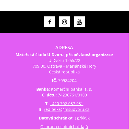
ADRESA
Mateřská škola U Dvoru, příspěvková organizace
U Dvoru 1255/22
709 00, Ostrava - Mariánské Hory
Česká republika
IČ:
70984204
Banka:
Komerční banka, a. s.
Č. účtu:
74236761/0100
T:
+420 702 057 931
E:
reditelka@msudvoru.cz
Datová schránka:
sg7kk9k
Ochrana osobních údajů