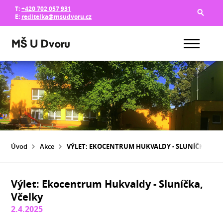
T:
+420 702 057 931
E:
reditelka@msudvoru.cz
Úvod
Akce
VÝLET: EKOCENTRUM HUKVALDY - SLUNÍČKA, VČ
Výlet: Ekocentrum Hukvaldy - Sluníčka,
Včelky
2.4.2025