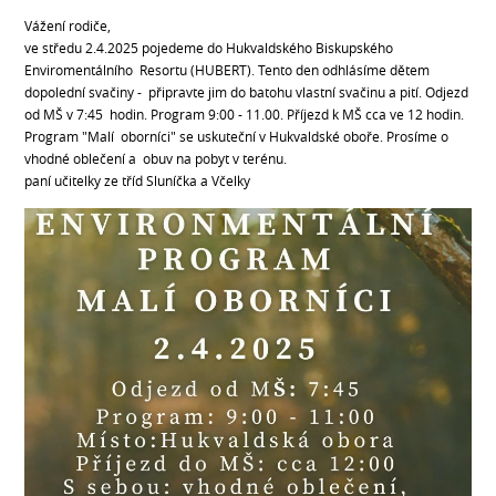
Vážení rodiče,
ve středu 2.4.2025 pojedeme do Hukvaldského Biskupského
Enviromentálního Resortu (HUBERT). Tento den odhlásíme dětem
dopolední svačiny - připravte jim do batohu vlastní svačinu a pití. Odjezd
od MŠ v 7:45 hodin. Program 9:00 - 11.00. Příjezd k MŠ cca ve 12 hodin.
Program "Malí oborníci" se uskuteční v Hukvaldské oboře. Prosíme o
vhodné oblečení a obuv na pobyt v terénu.
paní učitelky ze tříd Sluníčka a Včelky