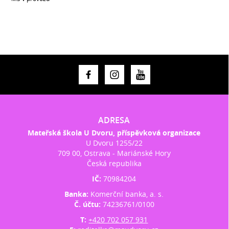
ADRESA
Mateřská škola U Dvoru, příspěvková organizace
U Dvoru 1255/22
709 00, Ostrava - Mariánské Hory
Česká republika
IČ:
70984204
Banka:
Komerční banka, a. s.
Č. účtu:
74236761/0100
T:
+420 702 057 931