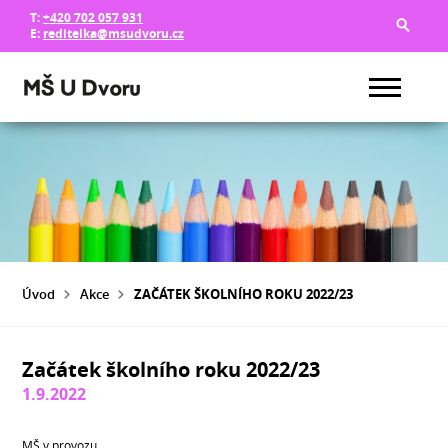
T:
+420 702 057 931
E:
reditelka@msudvoru.cz
Úvod
Akce
ZAČÁTEK ŠKOLNÍHO ROKU 2022/23
Začátek školního roku 2022/23
1.9.2022
MŠ v provozu