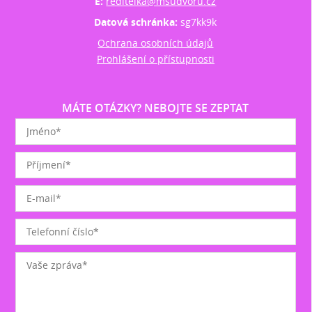
E:
reditelka@msudvoru.cz
Datová schránka:
sg7kk9k
Ochrana osobních údajů
Prohlášení o přístupnosti
MÁTE OTÁZKY? NEBOJTE SE ZEPTAT