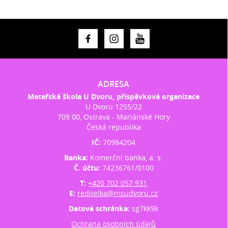
ADRESA
Mateřská škola U Dvoru, příspěvková organizace
U Dvoru 1255/22
709 00, Ostrava - Mariánské Hory
Česká republika
IČ:
70984204
Banka:
Komerční banka, a. s.
Č. účtu:
74236761/0100
T:
+420 702 057 931
E:
reditelka@msudvoru.cz
Datová schránka:
sg7kk9k
Ochrana osobních údajů