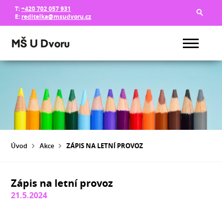
T:
+420 702 057 931
E:
reditelka@msudvoru.cz
Úvod
Akce
ZÁPIS NA LETNÍ PROVOZ
Zápis na letní provoz
21.5.2024