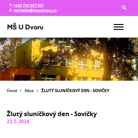
T:
+420 702 057 931
E:
reditelka@msudvoru.cz
Úvod
Akce
ŽLUTÝ SLUNÍČKOVÝ DEN - SOVIČKY
Žlutý sluníčkový den - Sovičky
22.5.2024