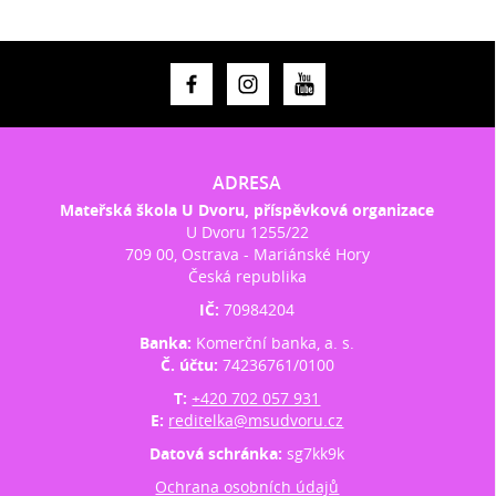
ADRESA
Mateřská škola U Dvoru, příspěvková organizace
U Dvoru 1255/22
709 00, Ostrava - Mariánské Hory
Česká republika
IČ:
70984204
Banka:
Komerční banka, a. s.
Č. účtu:
74236761/0100
T:
+420 702 057 931
E:
reditelka@msudvoru.cz
Datová schránka:
sg7kk9k
Ochrana osobních údajů